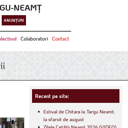
RGU-NEAMȚ
ANUNȚURI
lectivul
Colaboratori
Contact
ii
Recent pe site:
Estival de Chitara la Targu Neamt,
la sfarsit de august
Zilele Cetății Neamț 2026 (VIDEO)