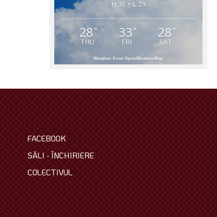
H 31 • L 29
28
33
28
°
°
°
THU
FRI
SAT
Weather from OpenWeatherMap
FACEBOOK
SĂLI - ÎNCHIRIERE
COLECTIVUL