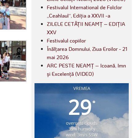
Festivalul International de Folclor
„Ceahlaul“, Ediția a XXVII -a
ZILELE CETĂȚII NEAMȚ – EDIȚIA
XXV
Festivalul copiilor
Înălțarea Domnului, Ziua Eroilor - 21
mai 2026
ARC PESTE NEAMȚ – Icoană, Imn
și Excelență (VIDEO)
VREMEA
29
°
overcast clouds
39% humidity
wind: 3m/s SSW