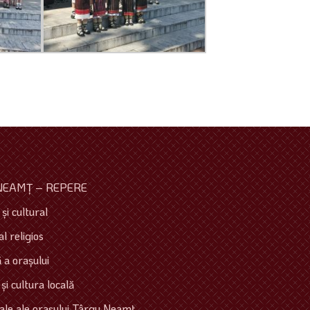
NEAMŢ – REPERE
şi cultural
l religios
 a oraşului
 şi cultura locală
ale ale oraşului Târgu Neamţ