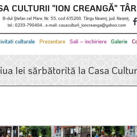
SA CULTURII "ION CREANGĂ" TÂ
B-dul Ştefan cel Mare, Nr. 55, cod 615200, Târgu Neamţ, jud. Neamţ,
tel.: 0233-790404 , e-mail: casaculturii_ioncreanga@yahoo.com
ivitati culturale
Prezentare
Sali – inchiriere
Galerie
Co
iua Iei sărbătorită la Casa Cultur