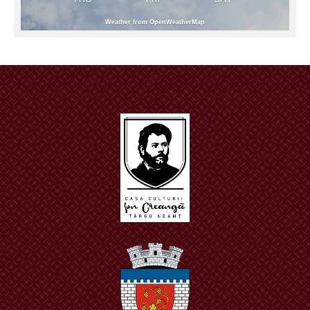
Weather from OpenWeatherMap