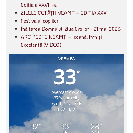
Ediția a XXVII -a
ZILELE CETĂȚII NEAMȚ – EDIȚIA XXV
Festivalul copiilor
Înălțarea Domnului, Ziua Eroilor - 21 mai 2026
ARC PESTE NEAMȚ – Icoană, Imn și
Excelență (VIDEO)
VREMEA
33
°
overcast clouds
37% humidity
wind: 4m/s ESE
H 33 • L 31
32
33
28
°
°
°
THU
FRI
SAT