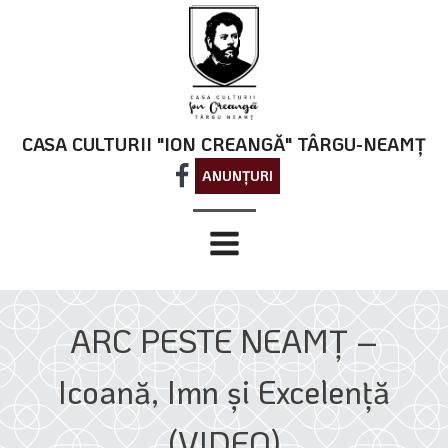
CASA CULTURII "ION CREANGĂ" TÂRGU-NEAMȚ
ANUNȚURI
ARC PESTE NEAMȚ –
Icoană, Imn și Excelență
(VIDEO)