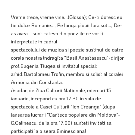
Vreme trece, vreme vine...(Glossa); Ce-ti doresc eu
tie dulce Romanie...; Pe langa plopii fara sot...; De-
as avea....sunt cateva din poeziile ce vor fi
interpretate in cadrul
spectacolului de muzica si poezie sustinut de catre
corala noastra indragita "Basil Anastasescu"-dirijor
prof.Eugenia Tiugea si invitatul special:
arhid.Bartolomeu Trofin, membru si solist al coralei
Armonia din Constanta.
Asadar, de Ziua Culturii Nationale, miercuri 15
ianuarie, incepand cu ora 17.30 in sala de
spectacole a Casei Culturii "Ion Creanga" (dupa
lansarea lucrarii "Cantece populare din Moldova"-
G.Galinescu, de la ora 17.00) sunteti invitati sa
participati la o seara Eminesciana!