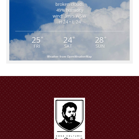
broken clouds
49% humidity
wind: 3m/s WSW
H 24 • L 24
25
24
28
°
°
°
FRI
SAT
SUN
Weather from OpenWeatherMap