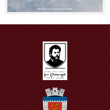
THU
FRI
SAT
Weather from OpenWeatherMap