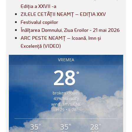
Ediția a XXVII -a
ZILELE CETĂȚII NEAMȚ – EDIȚIA XXV
Festivalul copiilor
Înălțarea Domnului, Ziua Eroilor - 21 mai 2026
ARC PESTE NEAMȚ – Icoană, Imn și
Excelență (VIDEO)
VREMEA
28
°
broken clouds
43% humidity
wind: 1m/s ENE
H 29 • L 28
35
35
28
°
°
°