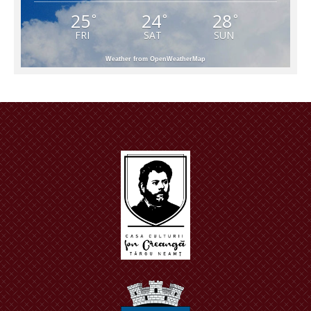
25
24
28
°
°
°
FRI
SAT
SUN
Weather from OpenWeatherMap