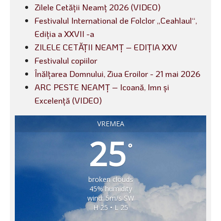
Zilele Cetății Neamț 2026 (VIDEO)
Festivalul International de Folclor „Ceahlaul“,
Ediția a XXVII -a
ZILELE CETĂȚII NEAMȚ – EDIȚIA XXV
Festivalul copiilor
Înălțarea Domnului, Ziua Eroilor - 21 mai 2026
ARC PESTE NEAMȚ – Icoană, Imn și
Excelență (VIDEO)
VREMEA
25
°
broken clouds
45% humidity
wind: 5m/s SW
H 25 • L 25