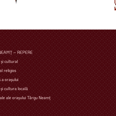
NEAMŢ – REPERE
şi cultural
l religios
 a oraşului
 şi cultura locală
ale ale oraşului Târgu Neamţ