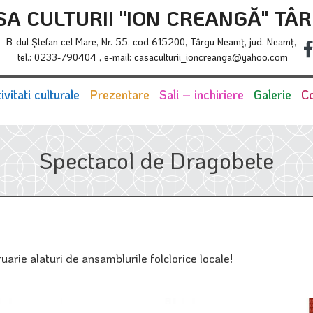
SA CULTURII "ION CREANGĂ" TÂ
B-dul Ştefan cel Mare, Nr. 55, cod 615200, Târgu Neamţ, jud. Neamţ,
tel.: 0233-790404 , e-mail: casaculturii_ioncreanga@yahoo.com
ivitati culturale
Prezentare
Sali – inchiriere
Galerie
Co
Spectacol de Dragobete
arie alaturi de ansamblurile folclorice locale!