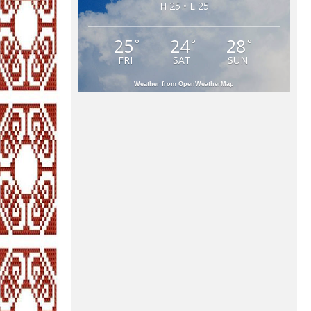
H 25 • L 25
25
24
28
°
°
°
FRI
SAT
SUN
Weather from OpenWeatherMap