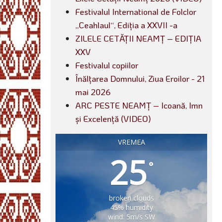
Festivalul International de Folclor
„Ceahlaul“, Ediția a XXVII -a
ZILELE CETĂȚII NEAMȚ – EDIȚIA
XXV
Festivalul copiilor
Înălțarea Domnului, Ziua Eroilor - 21
mai 2026
ARC PESTE NEAMȚ – Icoană, Imn
și Excelență (VIDEO)
VREMEA
25
°
broken clouds
45% humidity
wind: 5m/s SW