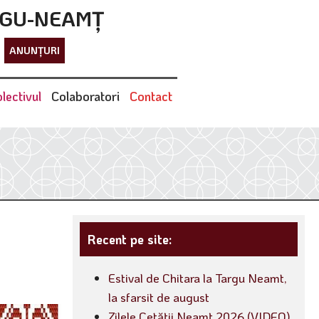
RGU-NEAMȚ
ANUNȚURI
lectivul
Colaboratori
Contact
Recent pe site:
Estival de Chitara la Targu Neamt,
la sfarsit de august
Zilele Cetății Neamț 2026 (VIDEO)