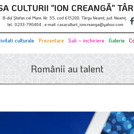
SA CULTURII "ION CREANGĂ" TÂ
B-dul Ştefan cel Mare, Nr. 55, cod 615200, Târgu Neamţ, jud. Neamţ,
tel.: 0233-790404 , e-mail: casaculturii_ioncreanga@yahoo.com
ivitati culturale
Prezentare
Sali – inchiriere
Galerie
Co
Românii au talent