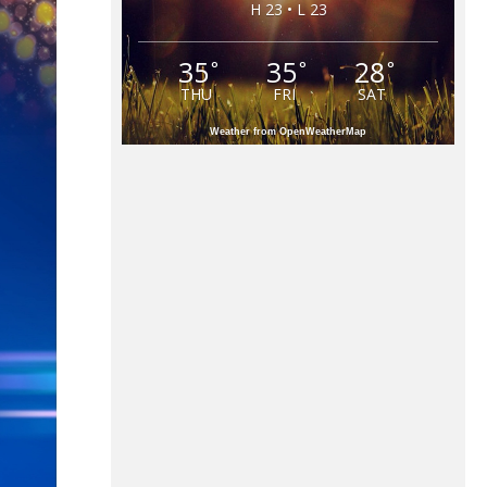
H 23 • L 23
35
35
28
°
°
°
THU
FRI
SAT
Weather from OpenWeatherMap