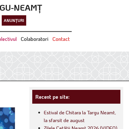
RGU-NEAMȚ
ANUNȚURI
lectivul
Colaboratori
Contact
Recent pe site:
Estival de Chitara la Targu Neamt,
la sfarsit de august
Zilele Cetății Neamț 2026 (VIDEO)