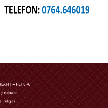
NEAMŢ – REPERE
şi cultural
l religios