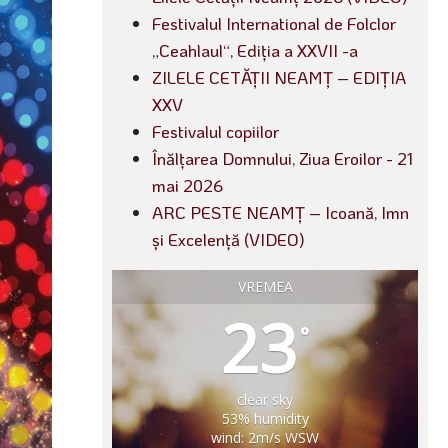
Festivalul International de Folclor
„Ceahlaul“, Ediția a XXVII -a
ZILELE CETĂȚII NEAMȚ – EDIȚIA
XXV
Festivalul copiilor
Înălțarea Domnului, Ziua Eroilor - 21
mai 2026
ARC PESTE NEAMȚ – Icoană, Imn
și Excelență (VIDEO)
VREMEA
23
°
clear sky
53% humidity
wind: 2m/s WSW