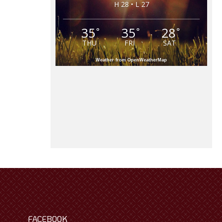
H 28 • L 27
35
35
28
°
°
°
THU
FRI
SAT
Weather from OpenWeatherMap
FACEBOOK