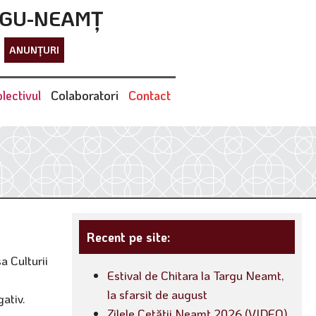
RGU-NEAMȚ
ANUNȚURI
lectivul
Colaboratori
Contact
Recent pe site:
a Culturii
Estival de Chitara la Targu Neamt,
la sfarsit de august
gativ.
Zilele Cetății Neamț 2026 (VIDEO)