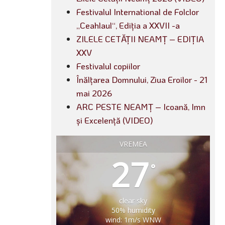
Festivalul International de Folclor
„Ceahlaul“, Ediția a XXVII -a
ZILELE CETĂȚII NEAMȚ – EDIȚIA
XXV
Festivalul copiilor
Înălțarea Domnului, Ziua Eroilor - 21
mai 2026
ARC PESTE NEAMȚ – Icoană, Imn
și Excelență (VIDEO)
VREMEA
27
°
clear sky
50% humidity
wind: 1m/s WNW