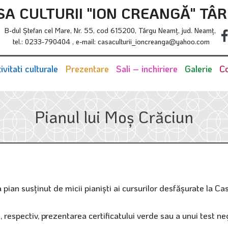
SA CULTURII "ION CREANGĂ" TÂ
B-dul Ştefan cel Mare, Nr. 55, cod 615200, Târgu Neamţ, jud. Neamţ,
tel.: 0233-790404 , e-mail: casaculturii_ioncreanga@yahoo.com
ivitati culturale
Prezentare
Sali – inchiriere
Galerie
Co
Pianul lui Moş Crăciun
a pian susţinut de micii pianişti ai cursurilor desfăşurate la Cas
, respectiv, prezentarea certificatului verde sau a unui test ne