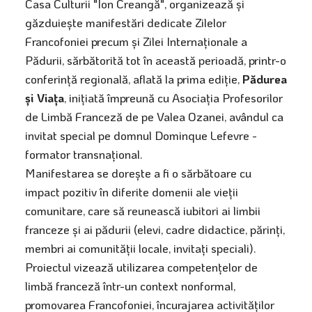
Casa Culturii "Ion Creangă", organizează și
găzduiește manifestări dedicate Zilelor
Francofoniei precum și Zilei Internaționale a
Pădurii, sărbătorită tot în această perioadă, printr-o
conferință regională, aflată la prima ediție,
Pădurea
și Viața
, inițiată împreună cu Asociația Profesorilor
de Limbă Franceză de pe Valea Ozanei, avândul ca
invitat special pe domnul Dominque Lefevre -
formator transnațional.
Manifestarea se dorește a fi o sărbătoare cu
impact pozitiv în diferite domenii ale vieții
comunitare, care să reunească iubitori ai limbii
franceze și ai pădurii (elevi, cadre didactice, părinți,
membri ai comunității locale, invitați speciali).
Proiectul vizează utilizarea competențelor de
limbă franceză într-un context nonformal,
promovarea Francofoniei, încurajarea activităților