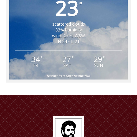
23
°
scattered clouds
83% humidity
wind: 2m/s WSW
H 24 • L 21
34
27
29
°
°
°
FRI
SAT
SUN
Weather from OpenWeatherMap