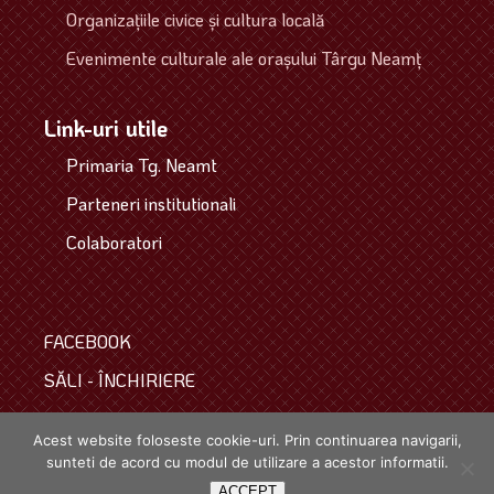
Organizaţiile civice şi cultura locală
Evenimente culturale ale oraşului Târgu Neamţ
Link-uri utile
Primaria Tg. Neamt
Parteneri institutionali
Colaboratori
FACEBOOK
SĂLI - ÎNCHIRIERE
COLECTIVUL
Acest website foloseste cookie-uri. Prin continuarea navigarii,
sunteti de acord cu modul de utilizare a acestor informatii.
Copyright © 2021. Toate drepturile rezervate.
powered by
webinspire.ro
ACCEPT