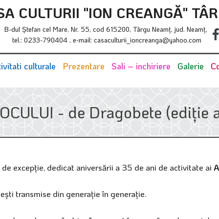
SA CULTURII "ION CREANGĂ" TÂ
B-dul Ştefan cel Mare, Nr. 55, cod 615200, Târgu Neamţ, jud. Neamţ,
tel.: 0233-790404 , e-mail: casaculturii_ioncreanga@yahoo.com
ivitati culturale
Prezentare
Sali – inchiriere
Galerie
Co
CULUI - de Dragobete (ediție an
c de excepție, dedicat aniversării a 35 de ani de activitate ai
A
nești transmise din generație în generație.