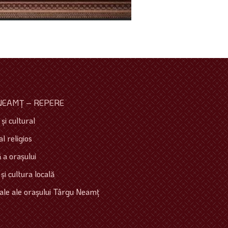
NEAMŢ – REPERE
şi cultural
l religios
 a oraşului
 şi cultura locală
ale ale oraşului Târgu Neamţ