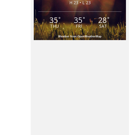
H 23 • L 23
35
35
28
°
°
°
THU
FRI
SAT
Weather from OpenWeatherMap