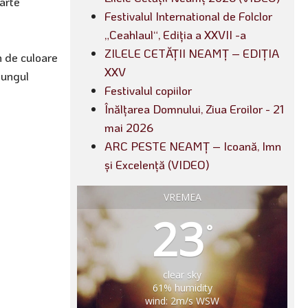
arte
Festivalul International de Folclor
„Ceahlaul“, Ediția a XXVII -a
ZILELE CETĂȚII NEAMȚ – EDIȚIA
n de culoare
XXV
lungul
Festivalul copiilor
Înălțarea Domnului, Ziua Eroilor - 21
mai 2026
ARC PESTE NEAMȚ – Icoană, Imn
și Excelență (VIDEO)
VREMEA
23
°
clear sky
61% humidity
wind: 2m/s WSW