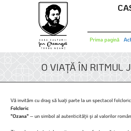
CA
Prima pagină
Act
O VIAȚĂ ÎN RITMUL JO
Vă invităm cu drag să luați parte la un spectacol folclori
Folcloric
"Ozana"
– un simbol al autenticității și al valorilor româ