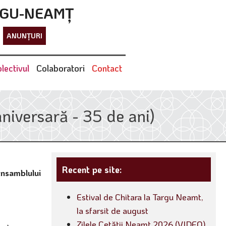
RGU-NEAMȚ
ANUNȚURI
lectivul
Colaboratori
Contact
iversară - 35 de ani)
Recent pe site:
nsamblului
Estival de Chitara la Targu Neamt,
la sfarsit de august
Zilele Cetății Neamț 2026 (VIDEO)