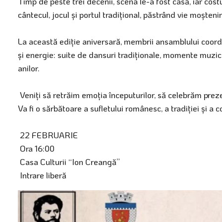
Timp de peste trei decenii, scena le-a fost casă, iar co
cântecul, jocul și portul tradițional, păstrând vie moștenir
La această ediție aniversară, membrii ansamblului coord
și energie: suite de dansuri tradiționale, momente muzica
anilor.
Veniți să retrăim emoția începuturilor, să celebrăm prezen
Va fi o sărbătoare a sufletului românesc, a tradiției și a c
22 FEBRUARIE
Ora 16:00
Casa Culturii “Ion Creangă”
Intrare liberă