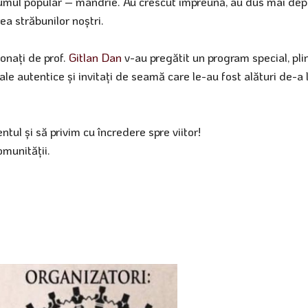
stumul popular – mândrie. Au crescut împreună, au dus mai dep
ea străbunilor noștri.
onați de prof.
Gitlan Dan
v-au pregătit un program special, pli
le autentice și invitați de seamă care le-au fost alături de-a 
tul și să privim cu încredere spre viitor!
omunității.