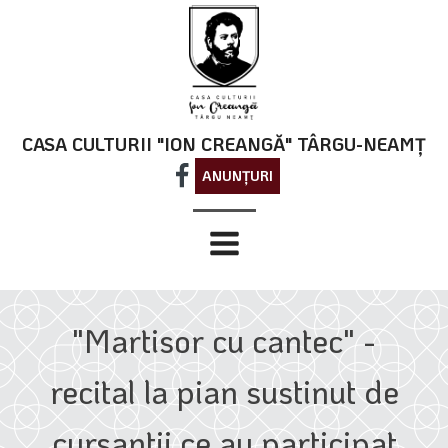
CASA CULTURII "ION CREANGĂ" TÂRGU-NEAMȚ
ANUNȚURI
"Martisor cu cantec" -
recital la pian sustinut de
cursantii ce au participat