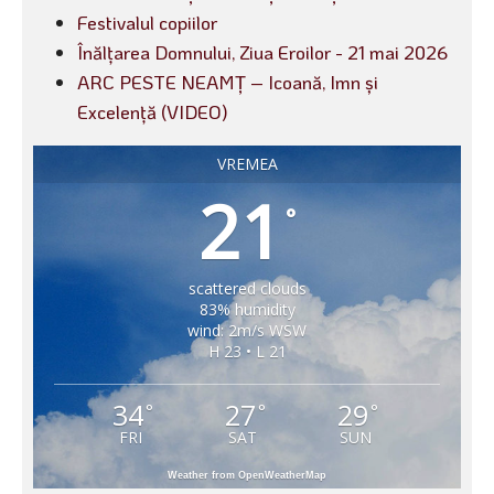
Festivalul copiilor
Înălțarea Domnului, Ziua Eroilor - 21 mai 2026
ARC PESTE NEAMȚ – Icoană, Imn și
Excelență (VIDEO)
VREMEA
21
°
scattered clouds
83% humidity
wind: 2m/s WSW
H 23 • L 21
34
27
29
°
°
°
FRI
SAT
SUN
Weather from OpenWeatherMap