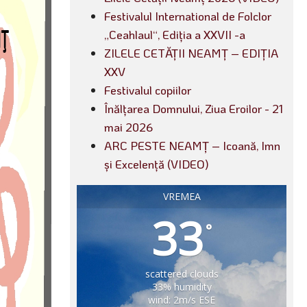
Festivalul International de Folclor
„Ceahlaul“, Ediția a XXVII -a
ZILELE CETĂȚII NEAMȚ – EDIȚIA
XXV
Festivalul copiilor
Înălțarea Domnului, Ziua Eroilor - 21
mai 2026
ARC PESTE NEAMȚ – Icoană, Imn
și Excelență (VIDEO)
VREMEA
33
°
scattered clouds
33% humidity
wind: 2m/s ESE