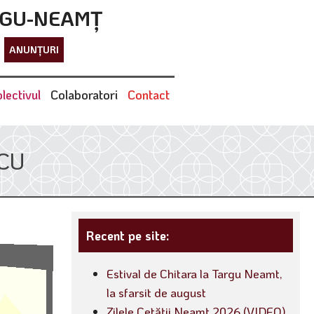
RGU-NEAMȚ
ANUNȚURI
lectivul
Colaboratori
Contact
CU
Recent pe site:
Estival de Chitara la Targu Neamt,
la sfarsit de august
Zilele Cetății Neamț 2026 (VIDEO)