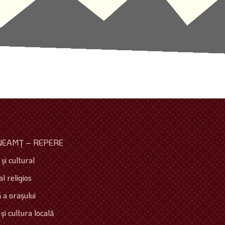
NEAMŢ – REPERE
şi cultural
l religios
 a oraşului
 şi cultura locală