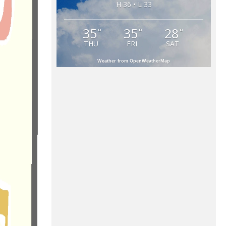
H 36 • L 33
35
35
28
°
°
°
THU
FRI
SAT
Weather from OpenWeatherMap