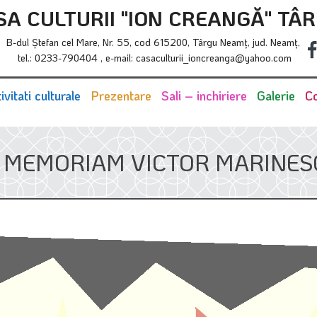
SA CULTURII "ION CREANGĂ" TÂ
B-dul Ştefan cel Mare, Nr. 55, cod 615200, Târgu Neamţ, jud. Neamţ,
tel.: 0233-790404 , e-mail: casaculturii_ioncreanga@yahoo.com
ivitati culturale
Prezentare
Sali – inchiriere
Galerie
Co
N MEMORIAM VICTOR MARINES