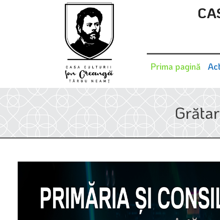
CA
Prima pagină
Act
Grătar