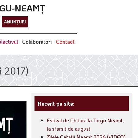
RGU-NEAMȚ
ANUNȚURI
lectivul
Colaboratori
Contact
i 2017)
Recent pe site:
Estival de Chitara la Targu Neamt,
la sfarsit de august
Zilele Cetății Neamț 2026 (VIDEO)