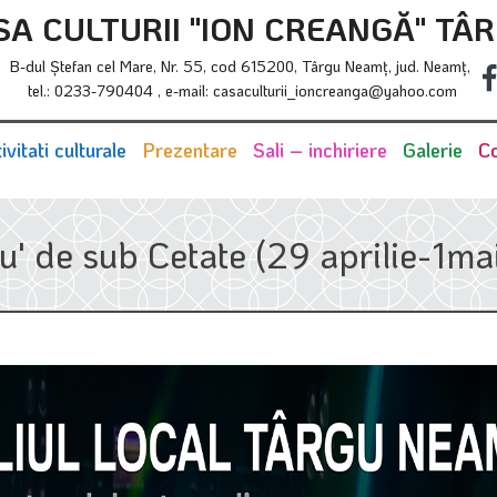
SA CULTURII "ION CREANGĂ" TÂ
B-dul Ştefan cel Mare, Nr. 55, cod 615200, Târgu Neamţ, jud. Neamţ,
tel.: 0233-790404 , e-mail: casaculturii_ioncreanga@yahoo.com
ivitati culturale
Prezentare
Sali – inchiriere
Galerie
Co
u' de sub Cetate (29 aprilie-1ma