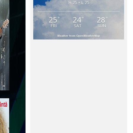
H 25 • L 25
25
24
28
°
°
°
FRI
SAT
SUN
Weather from OpenWeatherMap