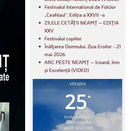
Festivalul International de Folclor
„Ceahlaul“, Ediția a XXVII -a
ZILELE CETĂȚII NEAMȚ – EDIȚIA
XXV
Festivalul copiilor
Înălțarea Domnului, Ziua Eroilor - 21
mai 2026
ARC PESTE NEAMȚ – Icoană, Imn
și Excelență (VIDEO)
VREMEA
25
°
broken clouds
45% humidity
wind: 5m/s SW