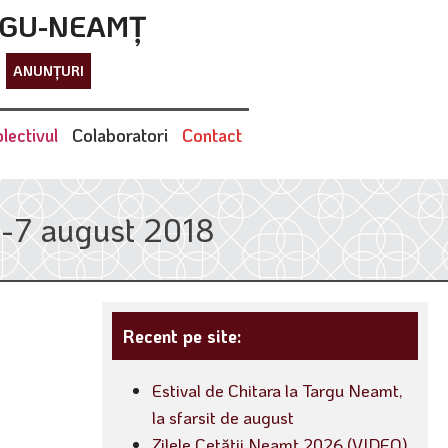
RGU-NEAMȚ
ANUNȚURI
lectivul
Colaboratori
Contact
 2-7 august 2018
Recent pe site:
Estival de Chitara la Targu Neamt,
la sfarsit de august
Zilele Cetății Neamț 2026 (VIDEO)