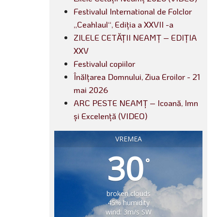
Festivalul International de Folclor
„Ceahlaul“, Ediția a XXVII -a
ZILELE CETĂȚII NEAMȚ – EDIȚIA
XXV
Festivalul copiilor
Înălțarea Domnului, Ziua Eroilor - 21
mai 2026
ARC PESTE NEAMȚ – Icoană, Imn
și Excelență (VIDEO)
VREMEA
30
°
broken clouds
45% humidity
wind: 3m/s SW