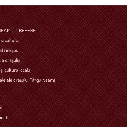
NEAMŢ – REPERE
şi cultural
l religios
 a oraşului
 şi cultura locală
ale ale oraşului Târgu Neamţ
mt
onali