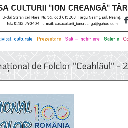
SA CULTURII "ION CREANGĂ" TÂ
B-dul Ştefan cel Mare, Nr. 55, cod 615200, Târgu Neamţ, jud. Neamţ,
tel.: 0233-790404 , e-mail: casaculturii_ioncreanga@yahoo.com
ivitati culturale
Prezentare
Sali – inchiriere
Galerie
Co
rnațional de Folclor "Ceahlăul" -