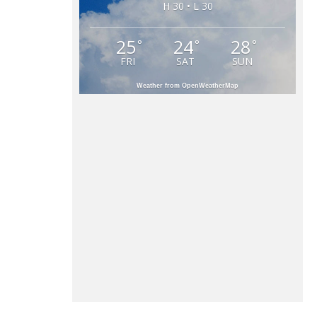
H 30 • L 30
25
24
28
°
°
°
FRI
SAT
SUN
Weather from OpenWeatherMap