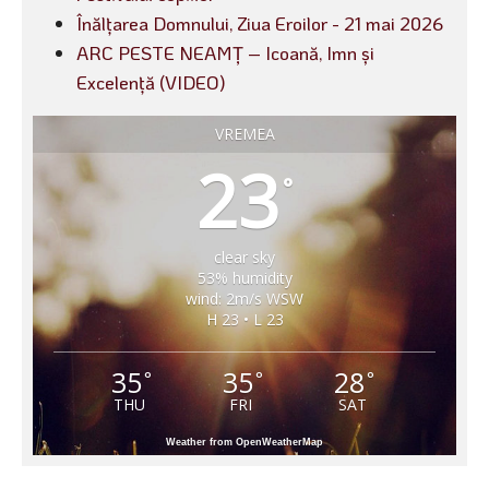
Înălțarea Domnului, Ziua Eroilor - 21 mai 2026
ARC PESTE NEAMȚ – Icoană, Imn și
Excelență (VIDEO)
VREMEA
23
°
clear sky
53% humidity
wind: 2m/s WSW
H 23 • L 23
35
35
28
°
°
°
THU
FRI
SAT
Weather from OpenWeatherMap