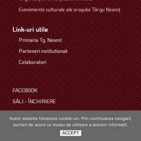
Evenimente culturale ale oraşului Târgu Neamţ
Link-uri utile
Primaria Tg. Neamt
Parteneri institutionali
Colaboratori
FACEBOOK
SĂLI - ÎNCHIRIERE
COLECTIVUL
Acest website foloseste cookie-uri. Prin continuarea navigarii,
sunteti de acord cu modul de utilizare a acestor informatii.
Copyright © 2021. Toate drepturile rezervate.
powered by
webinspire.ro
ACCEPT