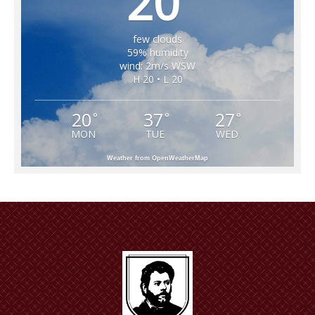
20
few clouds
59% humidity
wind: 2m/s WSW
H 20 • L 20
20
37
27
°
°
°
MON
TUE
WED
Weather from OpenWeatherMap