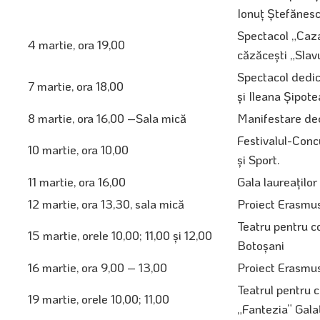
Ionuţ Ştefănesc
Spectacol „Caza
4 martie, ora 19,00
căzăceşti „Slav
Spectacol dedic
7 martie, ora 18,00
şi Ileana Şipot
8 martie, ora 16,00 –Sala mică
Manifestare ded
Festivalul-Conc
10 martie, ora 10,00
şi Sport.
11 martie, ora 16,00
Gala laureaţilor
12 martie, ora 13,30, sala mică
Proiect Erasmu
Teatru pentru co
15 martie, orele 10,00; 11,00 şi 12,00
Botoşani
16 martie, ora 9,00 – 13,00
Proiect Erasmu
Teatrul pentru c
19 martie, orele 10,00; 11,00
„Fantezia” Gala