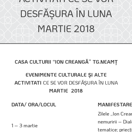
DESFĂŞURA ÎN LUNA
MARTIE 2018
CASA CULTURII “ION CREANG
Ă” TG.NEAMŢ
EVENIMENTE CULTURALE ŞI ALTE
ACTIVITATI
CE SE VOR DESFĂŞURA ÎN LUNA
MARTIE 2018
DATA/ ORA/LOCUL
MANIFESTAR
Zilele „Ion Cre
nemuririi – Dia
1 – 3 martie
tematice; priec