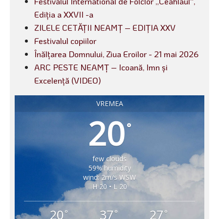
Festivalul International de Folclor „Ceahlaul“,
Ediția a XXVII -a
ZILELE CETĂȚII NEAMȚ – EDIȚIA XXV
Festivalul copiilor
Înălțarea Domnului, Ziua Eroilor - 21 mai 2026
ARC PESTE NEAMȚ – Icoană, Imn și
Excelență (VIDEO)
VREMEA
20
°
few clouds
59% humidity
wind: 2m/s WSW
H 20 • L 20
20
37
27
°
°
°