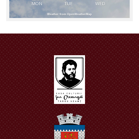
MON
TUE
WED
Weather from OpenWeatherMap