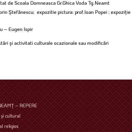
zentat de Scoala Domneasca Gr.Ghica Voda Tg.Neamt
lorin Ştefănescu; expozitie pictura: prof.Ioan Popei ; expoziţie
iu – Eugen Ispir
tări şi activitati culturale ocazionale sau modificări
NEAMŢ – REPERE
şi cultural
l religios