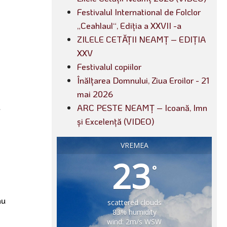
Festivalul International de Folclor
„Ceahlaul“, Ediția a XXVII -a
ZILELE CETĂȚII NEAMȚ – EDIȚIA
XXV
Festivalul copiilor
Înălțarea Domnului, Ziua Eroilor - 21
mai 2026
u
ARC PESTE NEAMȚ – Icoană, Imn
și Excelență (VIDEO)
VREMEA
23
°
au
scattered clouds
83% humidity
wind: 2m/s WSW