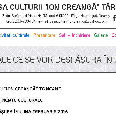
SA CULTURII "ION CREANGĂ" TÂ
B-dul Ştefan cel Mare, Nr. 55, cod 615200, Târgu Neamţ, jud. Neamţ,
tel.: 0233-790404 , e-mail: casaculturii_ioncreanga@yahoo.com
ivitati culturale
Prezentare
Sali – inchiriere
Galerie
Co
LE CE SE VOR DESFĂŞURA ÎN 
II “ION CREANG
Ă” TG.NEAMŢ
IMENTE CULTURALE
ĂŞURA ÎN LUNA FEBRUARIE 2016