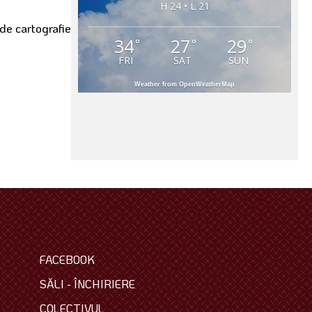
H 24 • L 21
 de cartografie –
34
27
29
°
°
°
FRI
SAT
SUN
Weather from OpenWeatherMap
FACEBOOK
SĂLI - ÎNCHIRIERE
COLECTIVUL