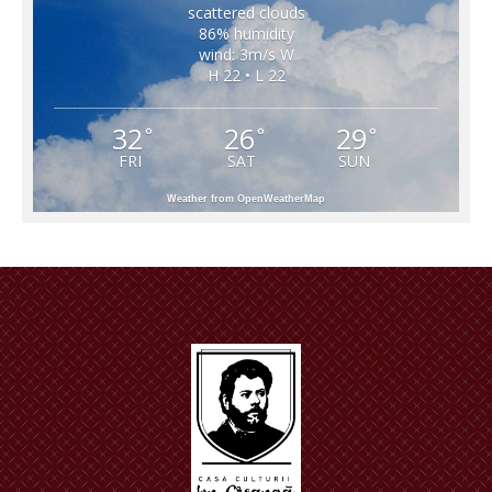
scattered clouds
86% humidity
wind: 3m/s W
H 22 • L 22
32
26
29
°
°
°
FRI
SAT
SUN
Weather from OpenWeatherMap