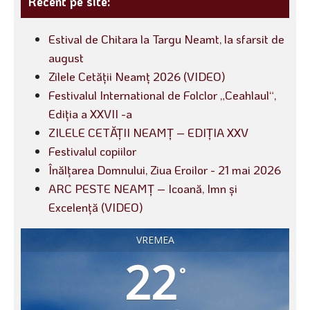
Recent pe site:
Estival de Chitara la Targu Neamt, la sfarsit de
august
Zilele Cetății Neamț 2026 (VIDEO)
Festivalul International de Folclor „Ceahlaul“,
Ediția a XXVII -a
ZILELE CETĂȚII NEAMȚ – EDIȚIA XXV
Festivalul copiilor
Înălțarea Domnului, Ziua Eroilor - 21 mai 2026
ARC PESTE NEAMȚ – Icoană, Imn și
Excelență (VIDEO)
VREMEA
22
°