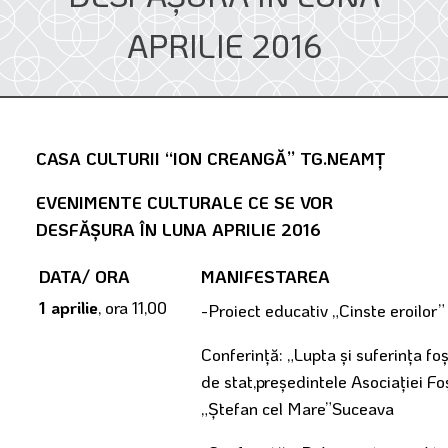
APRILIE 2016
CASA CULTURII “ION CREANG
Ă” TG.NEAMŢ
EVENIMENTE CULTURALE CE SE VOR
DESFĂŞURA ÎN LUNA APRILIE 2016
DATA/ ORA
MANIFESTAREA
1 aprilie
, ora 11,00
-Proiect educativ „Cinste eroilor”
Conferinţă: „Lupta şi suferinţa fo
de stat,preşedintele Asociaţiei Foş
„Ştefan cel Mare”Suceava