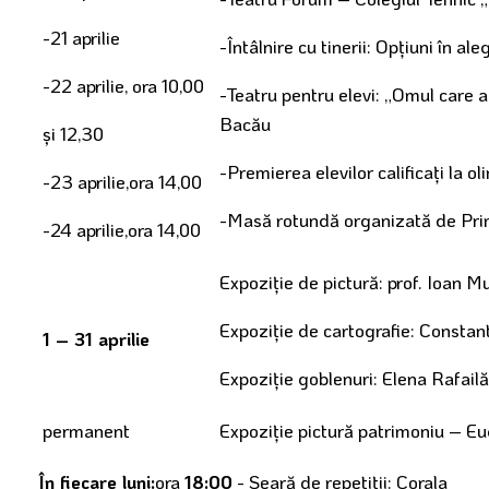
-21 aprilie
-Întâlnire cu tinerii: Opţiuni în al
-22 aprilie, ora 10,00
-Teatru pentru elevi: „Omul care 
Bacău
şi 12,30
-Premierea elevilor calificaţi la o
-23 aprilie,ora 14,00
-Masă rotundă organizată de Pri
-24 aprilie,ora 14,00
Expoziţie de pictură: prof. Ioan M
Expoziţie de cartografie: Constan
1 – 31 aprilie
Expoziţie goblenuri: Elena Rafailă
permanent
Expoziţie pictură patrimoniu – Eu
În fiecare luni:
ora
18:00
- Seară de repetiţii: Corala