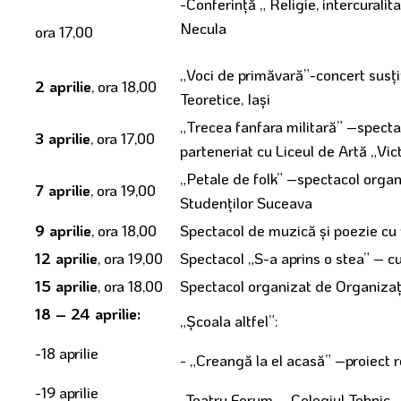
-Conferinţă „ Religie, intercuralit
Necula
ora 17,00
„Voci de primăvară”-concert susţi
2 aprilie
, ora 18,00
Teoretice, Iaşi
„Trecea fanfara militară” –specta
3 aprilie
, ora 17,00
parteneriat cu Liceul de Artă „Vi
„Petale de folk” –spectacol organ
7 aprilie
, ora 19,00
Studenţilor Suceava
9 aprilie
, ora 18,00
Spectacol de muzică şi poezie cu 
12 aprilie
, ora 19,00
Spectacol „S-a aprins o stea” – c
15 aprilie
, ora 18,00
Spectacol organizat de Organiza
18 – 24 aprilie:
„Şcoala altfel”:
-18 aprilie
- „Creangă la el acasă” –proiect 
-19 aprilie
-Teatru Forum – Colegiul Tehnic 