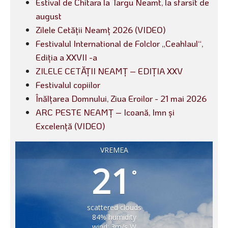
Estival de Chitara la Targu Neamt, la sfarsit de
august
Zilele Cetății Neamț 2026 (VIDEO)
Festivalul International de Folclor „Ceahlaul“,
Ediția a XXVII -a
ZILELE CETĂȚII NEAMȚ – EDIȚIA XXV
Festivalul copiilor
Înălțarea Domnului, Ziua Eroilor - 21 mai 2026
ARC PESTE NEAMȚ – Icoană, Imn și
Excelență (VIDEO)
VREMEA
21
°
scattered clouds
84% humidity
wind: 3m/s W