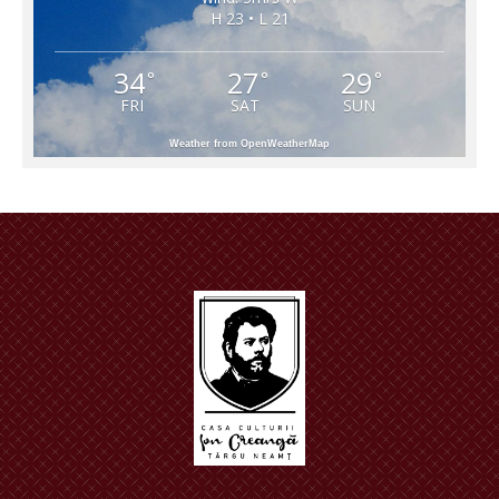
H 23 • L 21
34
27
29
°
°
°
FRI
SAT
SUN
Weather from OpenWeatherMap