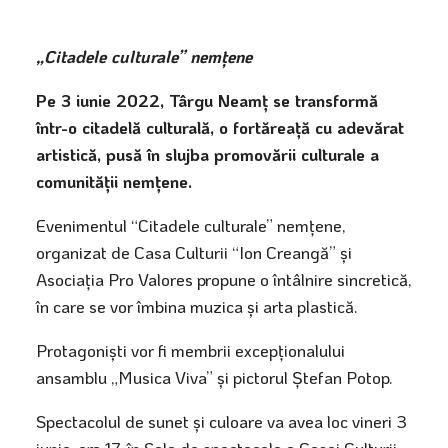
„Citadele culturale” nemțene
Pe 3 iunie 2022, Târgu Neamț se transformă
într-o citadelă culturală, o fortăreață cu adevărat
artistică, pusă în slujba promovării culturale a
comunității nemțene.
Evenimentul “Citadele culturale” nemțene,
organizat de Casa Culturii “Ion Creangă” și
Asociația Pro Valores propune o întâlnire sincretică,
în care se vor îmbina muzica și arta plastică.
Protagoniști vor fi membrii excepționalului
ansamblu „Musica Viva” și pictorul Ștefan Potop.
Spectacolul de sunet și culoare va avea loc vineri 3
iunie, ora 17, în Sala de spectacole a Casei Culturii