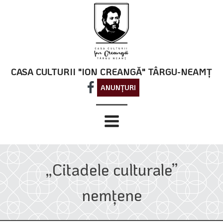
CASA CULTURII "ION CREANGĂ" TÂRGU-NEAMȚ
ANUNȚURI
„Citadele culturale”
nemțene