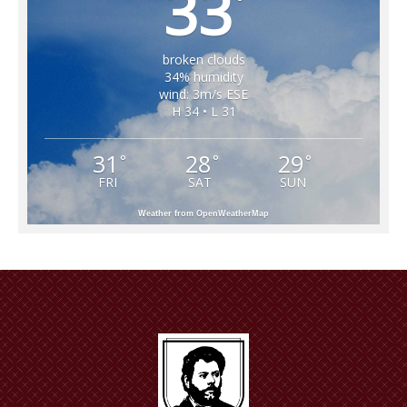
33
°
broken clouds
34% humidity
wind: 3m/s ESE
H 34 • L 31
31
28
29
°
°
°
FRI
SAT
SUN
Weather from OpenWeatherMap