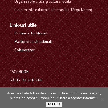
Organizaţiile civice şi cultura locală
Evenimente culturale ale oraşului Târgu Neamţ
Link-uri utile
Primaria Tg. Neamt
Parteneri institutionali
Colaboratori
FACEBOOK
SĂLI - ÎNCHIRIERE
COLECTIVUL
Acest website foloseste cookie-uri. Prin continuarea navigarii,
sunteti de acord cu modul de utilizare a acestor informatii.
Copyright © 2021. Toate drepturile rezervate.
powered by
webinspire.ro
ACCEPT