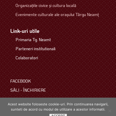
Organizaţiile civice şi cultura locală
Evenimente culturale ale oraşului Târgu Neamţ
Link-uri utile
Primaria Tg. Neamt
Parteneri institutionali
Colaboratori
FACEBOOK
SĂLI - ÎNCHIRIERE
COLECTIVUL
Acest website foloseste cookie-uri. Prin continuarea navigarii,
sunteti de acord cu modul de utilizare a acestor informatii.
Copyright © 2021. Toate drepturile rezervate.
powered by
webinspire.ro