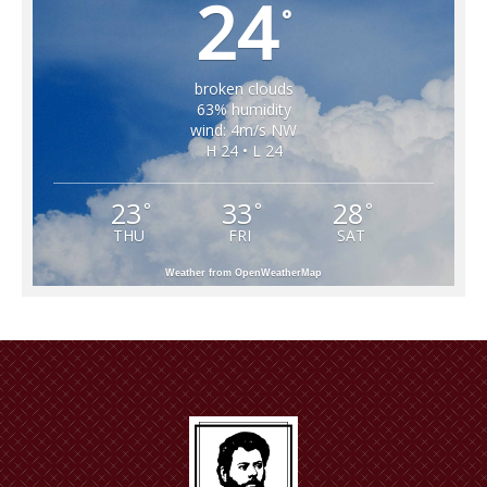
24
°
broken clouds
63% humidity
wind: 4m/s NW
H 24 • L 24
23
33
28
°
°
°
THU
FRI
SAT
Weather from OpenWeatherMap