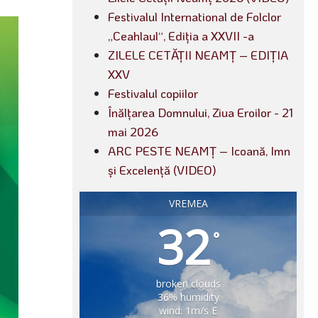
Festivalul International de Folclor
„Ceahlaul“, Ediția a XXVII -a
ZILELE CETĂȚII NEAMȚ – EDIȚIA
XXV
Festivalul copiilor
Înălțarea Domnului, Ziua Eroilor - 21
mai 2026
ARC PESTE NEAMȚ – Icoană, Imn
și Excelență (VIDEO)
VREMEA
32
°
broken clouds
36% humidity
wind: 1m/s E