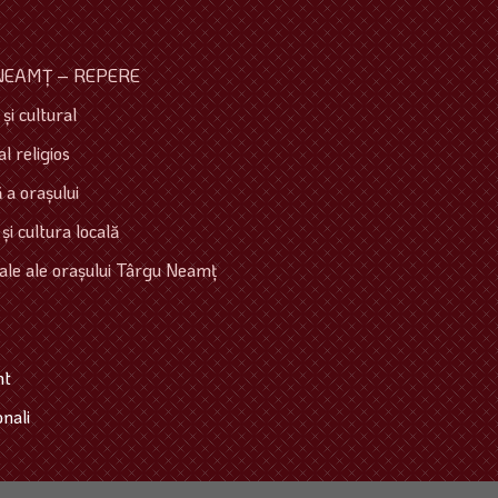
NEAMŢ – REPERE
şi cultural
l religios
 a oraşului
 şi cultura locală
ale ale oraşului Târgu Neamţ
mt
onali