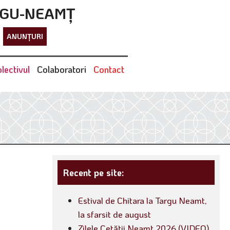
RGU-NEAMȚ
ANUNȚURI
lectivul
Colaboratori
Contact
Recent pe site:
Estival de Chitara la Targu Neamt,
la sfarsit de august
Zilele Cetății Neamț 2026 (VIDEO)