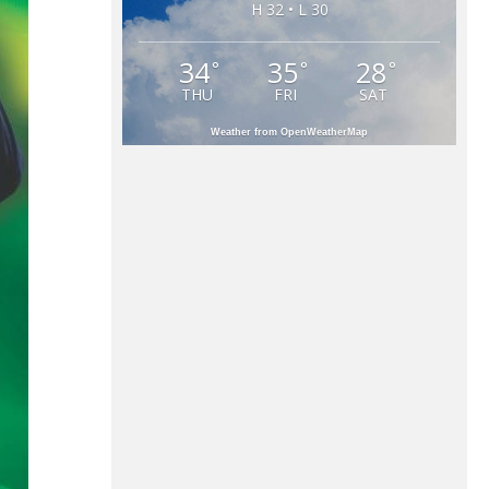
H 32 • L 30
34
35
28
°
°
°
THU
FRI
SAT
Weather from OpenWeatherMap