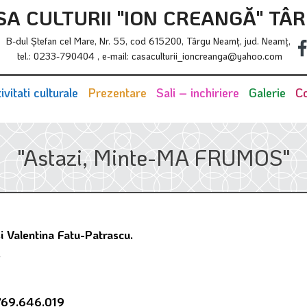
SA CULTURII "ION CREANGĂ" TÂ
B-dul Ştefan cel Mare, Nr. 55, cod 615200, Târgu Neamţ, jud. Neamţ,
tel.: 0233-790404 , e-mail: casaculturii_ioncreanga@yahoo.com
ivitati culturale
Prezentare
Sali – inchiriere
Galerie
Co
"Astazi, Minte-MA FRUMOS"
si Valentina Fatu-Patrascu.
.
0769.646.019