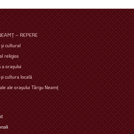
NEAMŢ – REPERE
şi cultural
l religios
 a oraşului
 şi cultura locală
ale ale oraşului Târgu Neamţ
mt
onali