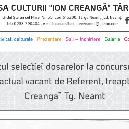
SA CULTURII "ION CREANGĂ" TÂ
B-dul Ştefan cel Mare, Nr. 55, cod 615200, Târgu Neamţ, jud. Neamţ,
tel.: 0233-790404 , e-mail: casaculturii_ioncreanga@yahoo.com
ivitati culturale
Prezentare
Sali – inchiriere
Galerie
Co
ul selectiei dosarelor la concur
ctual vacant de Referent, treapta
Creanga” Tg. Neamt