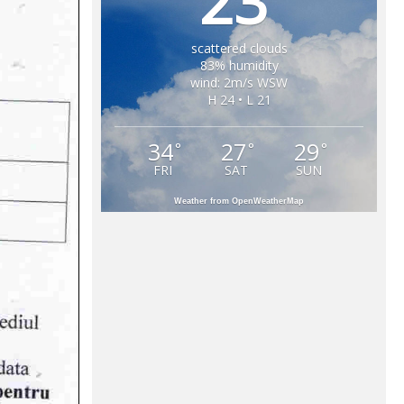
23
scattered clouds
83% humidity
wind: 2m/s WSW
H 24 • L 21
34
27
29
°
°
°
FRI
SAT
SUN
Weather from OpenWeatherMap