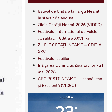
Estival de Chitara la Targu Neamt,
la sfarsit de august
Zilele Cetății Neamț 2026 (VIDEO)
Festivalul International de Folclor
„Ceahlaul“, Ediția a XXVII -a
ZILELE CETĂȚII NEAMȚ – EDIȚIA
XXV
Festivalul copiilor
Înălțarea Domnului, Ziua Eroilor - 21
mai 2026
ARC PESTE NEAMȚ – Icoană, Imn
și Excelență (VIDEO)
VREMEA
°