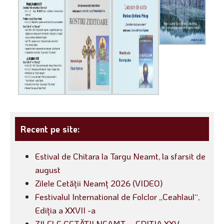
Recent pe site:
Estival de Chitara la Targu Neamt, la sfarsit de
august
Zilele Cetății Neamț 2026 (VIDEO)
Festivalul International de Folclor „Ceahlaul“,
Ediția a XXVII -a
ZILELE CETĂȚII NEAMȚ – EDIȚIA XXV