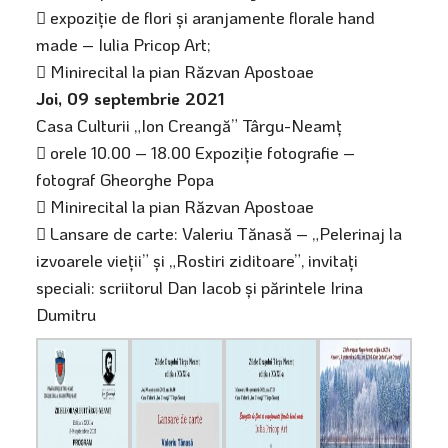
 expoziție de flori și aranjamente florale hand
made – Iulia Pricop Art;
 Minirecital la pian Răzvan Apostoae
Joi, 09 septembrie 2021
Casa Culturii „Ion Creangă” Târgu-Neamț
 orele 10.00 – 18.00 Expoziție fotografie –
fotograf Gheorghe Popa
 Minirecital la pian Răzvan Apostoae
 Lansare de carte: Valeriu Tănasă – „Pelerinaj la
izvoarele vieții” și „Rostiri ziditoare”, invitați
speciali: scriitorul Dan Iacob și părintele Irina
Dumitru