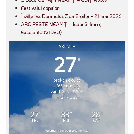
Festivalul copiilor
Înălțarea Domnului, Ziua Eroilor - 21 mai 2026
ARC PESTE NEAMȚ – Icoană, Imn și
Excelență (VIDEO)
VREMEA
27
°
broken clouds
48% humidity
wind: 2m/s WSW
H 27 • L 27
27
33
28
°
°
°
THU
FRI
SAT
Weather from OpenWeatherMap