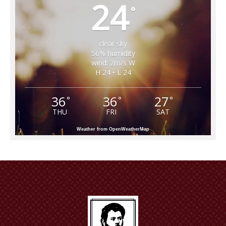
24
°
clear sky
56% humidity
wind: 2m/s W
H 24 • L 24
36
36
27
°
°
°
THU
FRI
SAT
Weather from OpenWeatherMap