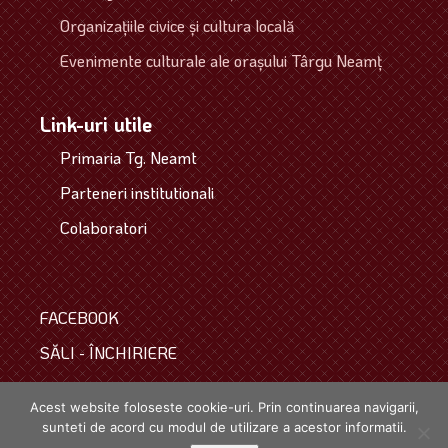
Organizaţiile civice şi cultura locală
Evenimente culturale ale oraşului Târgu Neamţ
Link-uri utile
Primaria Tg. Neamt
Parteneri institutionali
Colaboratori
FACEBOOK
SĂLI - ÎNCHIRIERE
COLECTIVUL
Acest website foloseste cookie-uri. Prin continuarea navigarii,
sunteti de acord cu modul de utilizare a acestor informatii.
Copyright © 2021. Toate drepturile rezervate.
powered by