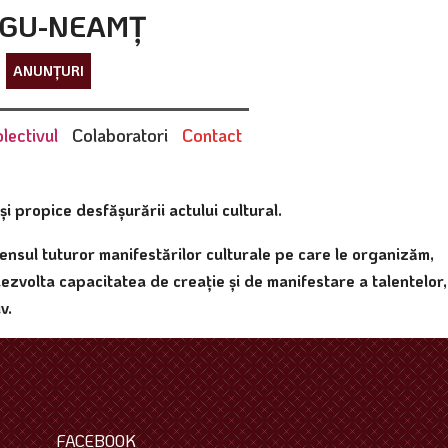
RGU-NEAMȚ
ANUNȚURI
lectivul
Colaboratori
Contact
i propice desfăşurării actului cultural.
 sensul tuturor manifestărilor culturale pe care le organizăm,
dezvolta capacitatea de creaţie şi de manifestare a talentelor,
v.
FACEBOOK