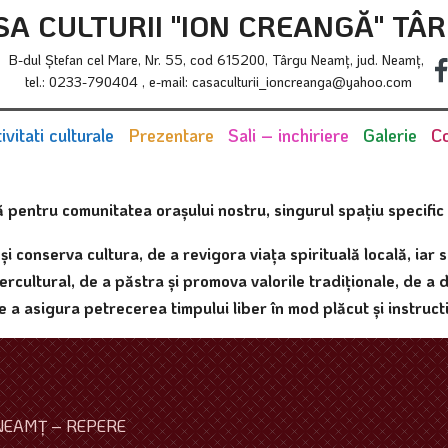
SA CULTURII "ION CREANGĂ" TÂ
B-dul Ştefan cel Mare, Nr. 55, cod 615200, Târgu Neamţ, jud. Neamţ,
tel.: 0233-790404 , e-mail: casaculturii_ioncreanga@yahoo.com
ivitati culturale
Prezentare
Sali – inchiriere
Galerie
Co
pentru comunitatea oraşului nostru, singurul spaţiu specific ş
 şi conserva cultura, de a revigora viaţa spirituală locală, iar
tercultural, de a păstra şi promova valorile tradiţionale, de a 
e a asigura petrecerea timpului liber în mod plăcut şi instructi
NEAMŢ – REPERE