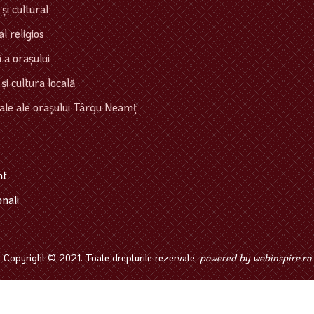
şi cultural
l religios
 a oraşului
 şi cultura locală
ale ale oraşului Târgu Neamţ
mt
onali
Copyright © 2021. Toate drepturile rezervate.
powered by
webinspire.ro